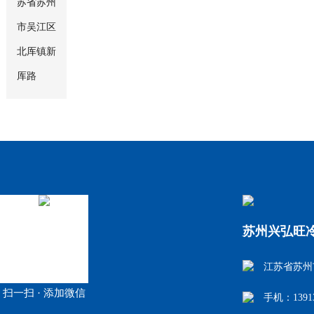
苏省苏州
市吴江区
北厍镇新
厍路
苏州兴弘旺
江苏省苏州
扫一扫 · 添加微信
手机：1391