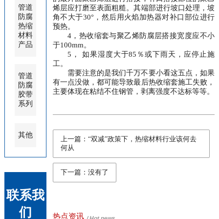
管道
烯层应打磨至表面粗糙。其端部进行坡口处理，坡
防腐
角不大于30°，然后用火焰加热器对补口部位进行
热缩
预热。
材料
4，热收缩套与聚乙烯防腐层搭接宽度应不小
产品
于100mm。
5， 如果湿度大于85％或下雨天，应停止施
工。
需要注意的是我们千万不要小看这五点，如果
管道
有一点没做，都可能导致最后热收缩套施工失败，
防腐
主要体现在粘结不住钢管，剥离强度不达标等等。
胶带
系列
其他
上一篇：“双减”政策下，热缩材料行业该何去
何从
下一篇：没有了
联系我
们
热点资讯
/ Hot news