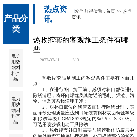
热点资
您当前得位置 :
首页
>>
热点
产品分
资讯
讯
类
热收缩套的客观施工条件有哪
些
电子
2022-02-11
310
用热
缩材
料产
热收缩套满足施工的客观条件主要有下面几
品
点：
1，在进行补口施工前，必须对补口部位进行
除锈清理，将环向焊缝及其附近的毛刺、焊渣、污
电力
物、油及其杂物清理干净；
用热
2，对补口部位的钢管表面进行除锈处理，表
缩材
面除锈处理质量应达到《涂装前钢材表面锈蚀等级
料产
和除锈等级》GB/T8923规定的Sa2.5～ Sa3.0级。
品
可选用喷沙或电动工具除锈
3，热收缩套补口时需要与钢管整体防腐层中
的最外面聚乙烯层进行搭接，补口搭接部位的聚乙