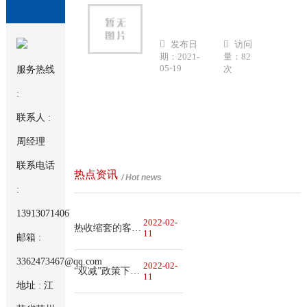
发布日
访问
期：2021-
量：82
05-19
次
服务热线
:
联系人 :
周经理
联系电话
热点资讯
/ Hot news
:
13913071406
2022-02-
热收缩套的客观施工条件有哪些
11
邮箱 :
3362473467@qq.com
2022-02-
“双减”政策下，热缩材料行业该何去何从
11
地址 : 江