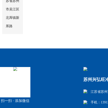
苏省苏州
市吴江区
北厍镇新
厍路
苏州兴弘旺
江苏省苏州
扫一扫 · 添加微信
手机：1391